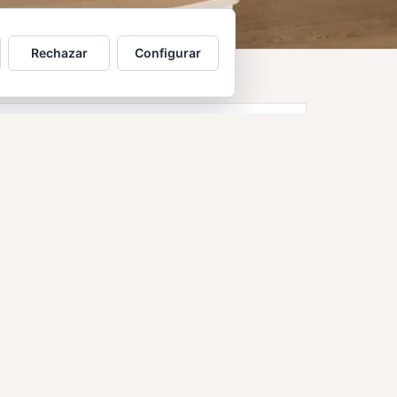
Rechazar
Configurar
Encuentra lo que buscas…
Buscar:
Temas
assegurances
Bancari
Cinema
Civil