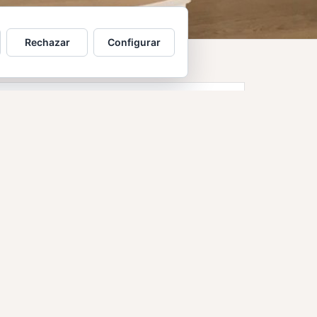
Rechazar
Configurar
Encuentra lo que buscas…
Buscar:
Temas
assegurances
Bancari
Cinema
Civil